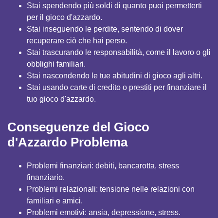
Stai spendendo più soldi di quanto puoi permetterti
per il gioco d'azzardo.
Stai inseguendo le perdite, sentendo di dover
recuperare ciò che hai perso.
Stai trascurando le responsabilità, come il lavoro o gli
obblighi familiari.
Stai nascondendo le tue abitudini di gioco agli altri.
Stai usando carte di credito o prestiti per finanziare il
tuo gioco d'azzardo.
Conseguenze del Gioco
d'Azzardo Problema
Problemi finanziari: debiti, bancarotta, stress
finanziario.
Problemi relazionali: tensione nelle relazioni con
familiari e amici.
Problemi emotivi: ansia, depressione, stress.